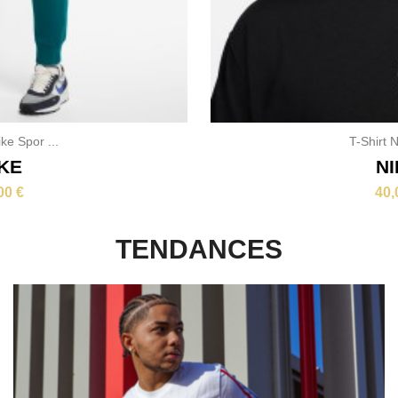
ke Spor ...
T-Shirt Ni
KE
NI
00 €
40,
TENDANCES