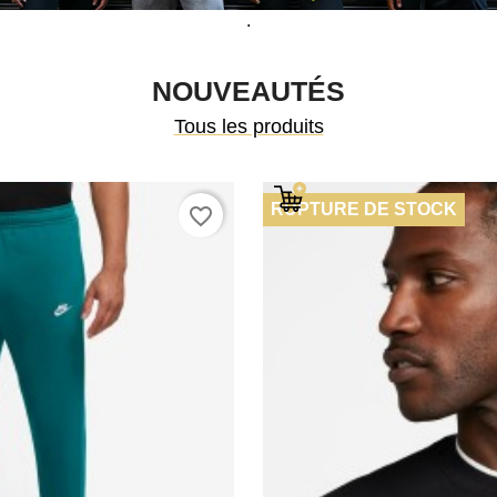
.
NOUVEAUTÉS
Tous les produits
RUPTURE DE STOCK
favorite_border