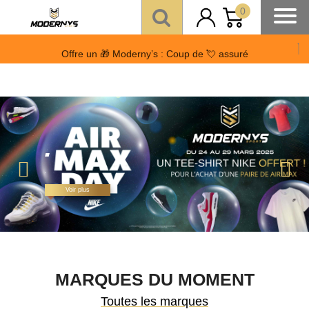
0
Offre un 🎁 Moderny’s : Coup de 💘 assuré
Paiement CB en 3 fois
Livraison gratuite à partir de 100€
sans frais
à partir de 150 €
.
.
Voir plus
MARQUES DU MOMENT
Toutes les marques