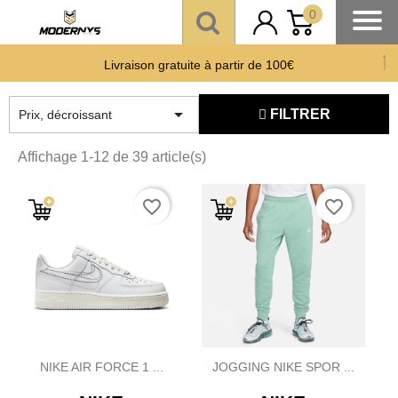
0
Offre un 🎁 Moderny’s : Coup de 💘 assuré
Livraison gratuite à partir de 100€
Paiement CB en 3 fois
sans frais
à partir de 150 €

FILTRER
Prix, décroissant
Affichage 1-12 de 39 article(s)
favorite_border
favorite_border
NIKE AIR FORCE 1 ...
JOGGING NIKE SPOR ...