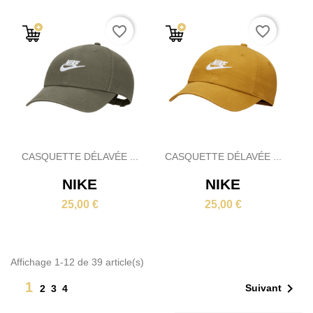
favorite_border
favorite_border
CASQUETTE DÉLAVÉE ...
CASQUETTE DÉLAVÉE ...
NIKE
NIKE
25,00 €
25,00 €
Affichage 1-12 de 39 article(s)
1

Suivant
2
3
4