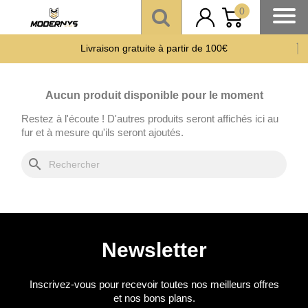
0
Livraison gratuite à partir de 100€
Offre un 🎁 Moderny’s : Coup de 💘 assuré
Paiement CB en 3 fois
sans frais
à partir de 150 €
Aucun produit disponible pour le moment
Restez à l'écoute ! D'autres produits seront affichés ici au
fur et à mesure qu'ils seront ajoutés.
search
Newsletter
Inscrivez-vous pour recevoir toutes nos meilleurs offres
et nos bons plans.