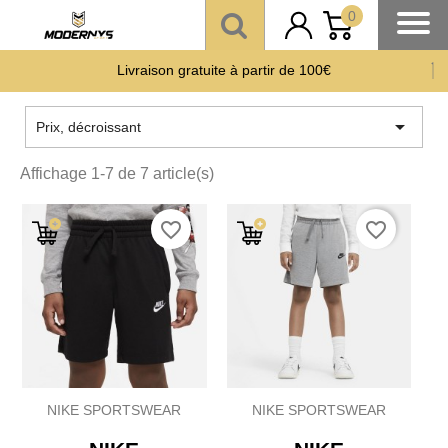
0
Livraison gratuite à partir de 100€
Offre un 🎁 Moderny’s : Coup de 💘 assuré
Paiement CB en 3 fois
sans frais
à partir de 150 €

Prix, décroissant
Affichage 1-7 de 7 article(s)
favorite_border
favorite_border
NIKE SPORTSWEAR
NIKE SPORTSWEAR