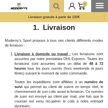
Livraisons et Retours Produits
0
Politique de Livraison et Retours
Produits
Offre un 🎁 Moderny’s : Coup de 💘 assuré
Livraison gratuite à partir de 100€
1. Livraison
Paiement CB en 3 fois
sans frais
à partir de 150 €
Moderny's Sport propose à tous ses clients différents modes
de livraison :
Livraison à domicile ou travail :
Les livraisons sont
assurées par notre prestataire DHL Express. Toutes les
livraisons sont assurées dans un délai de
48 à 72
heures
tous les jours ouvrés (hors weekends et jours
fériés) suivant le moment de votre commande.
Toutes les expéditions sont affiliées à un
numéro de
suivi
qui permet au client de suivre en temps réel, le
cheminement de son colis avant la livraison. Ce numéro
de suivi est envoyé au client par mail, une fois que le
coursier est venu récupérer le colis à notre entrepôt
dyonisien.